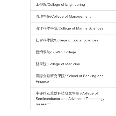
工學院/College of Engineering
管理學院/College of Management
海洋科學學院/College of Marine Sciences
社會科學院/College of Social Sciences
西灣學院/Si Wan College
醫學院/College of Medicine
國際金融研究學院/ School of Banking and
Finance
半導體及重點科技研究學院 /College of
Semiconductor and Advanced Technology
Research