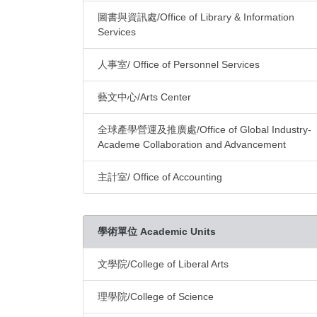
圖書與資訊處/Office of Library & Information
Services
人事室/ Office of Personnel Services
藝文中心/Arts Center
全球產學營運及推廣處/Office of Global Industry-
Academe Collaboration and Advancement
主計室/ Office of Accounting
學術單位 Academic Units
文學院/College of Liberal Arts
理學院/College of Science