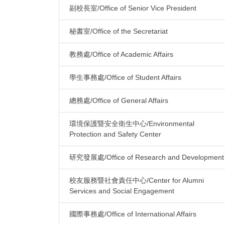
副校長室/Office of Senior Vice President
秘書室/Office of the Secretariat
教務處/Office of Academic Affairs
學生事務處/Office of Student Affairs
總務處/Office of General Affairs
環境保護暨安全衛生中心/Environmental
Protection and Safety Center
研究發展處/Office of Research and Development
校友服務暨社會責任中心/Center for Alumni
Services and Social Engagement
國際事務處/Office of International Affairs