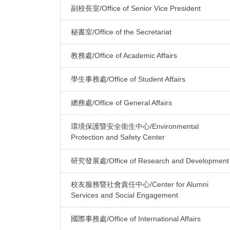
副校長室/Office of Senior Vice President
秘書室/Office of the Secretariat
教務處/Office of Academic Affairs
學生事務處/Office of Student Affairs
總務處/Office of General Affairs
環境保護暨安全衛生中心/Environmental
Protection and Safety Center
研究發展處/Office of Research and Development
校友服務暨社會責任中心/Center for Alumni
Services and Social Engagement
國際事務處/Office of International Affairs