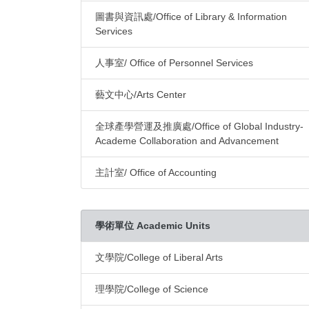
圖書與資訊處/Office of Library & Information
Services
人事室/ Office of Personnel Services
藝文中心/Arts Center
全球產學營運及推廣處/Office of Global Industry-
Academe Collaboration and Advancement
主計室/ Office of Accounting
學術單位 Academic Units
文學院/College of Liberal Arts
理學院/College of Science