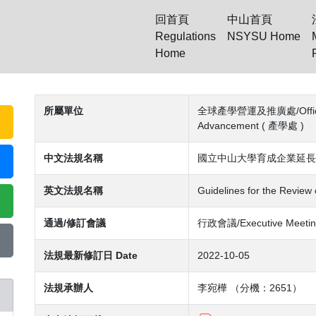
回首頁
中山首頁
Regulations
NSYSU Home
Home
(current)
所屬單位
全球產學營運及推廣處/Office of 
Advancement ( 產學處 )
中文法規名稱
國立中山大學育成企業延長
英文法規名稱
Guidelines for the Review 
通過/修訂會議
行政會議/Executive Meetin
法規最新修訂日 Date
2022-10-05
法規承辦人
李宛樺 （分機：2651）