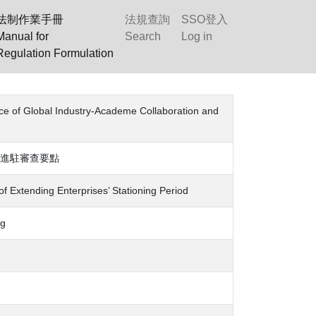
法制作業手冊
法規查詢
SSO登入
Manual for
Search
Log in
Regulation Formulation
Global Industry-Academe Collaboration and
進駐審查要點
of Extending Enterprises’ Stationing Period
g