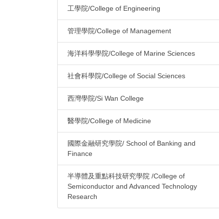
工學院/College of Engineering
管理學院/College of Management
海洋科學學院/College of Marine Sciences
社會科學院/College of Social Sciences
西灣學院/Si Wan College
醫學院/College of Medicine
國際金融研究學院/ School of Banking and
Finance
半導體及重點科技研究學院 /College of
Semiconductor and Advanced Technology
Research