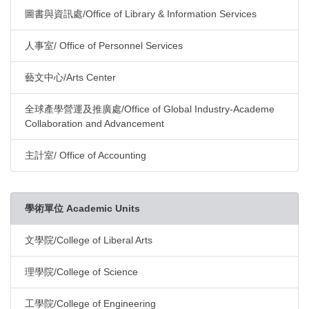
圖書與資訊處/Office of Library & Information Services
人事室/ Office of Personnel Services
藝文中心/Arts Center
全球產學營運及推廣處/Office of Global Industry-Academe
Collaboration and Advancement
主計室/ Office of Accounting
學術單位 Academic Units
文學院/College of Liberal Arts
理學院/College of Science
工學院/College of Engineering