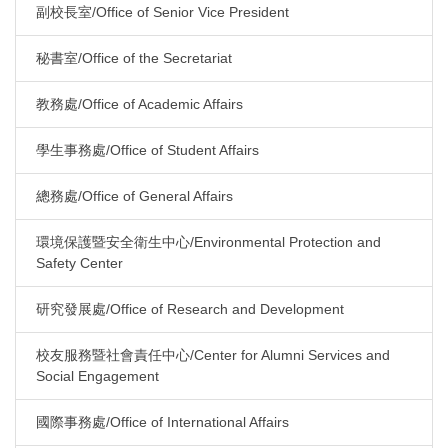
副校長室/Office of Senior Vice President
秘書室/Office of the Secretariat
教務處/Office of Academic Affairs
學生事務處/Office of Student Affairs
總務處/Office of General Affairs
環境保護暨安全衛生中心/Environmental Protection and
Safety Center
研究發展處/Office of Research and Development
校友服務暨社會責任中心/Center for Alumni Services and
Social Engagement
國際事務處/Office of International Affairs