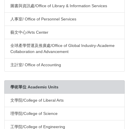
圖書與資訊處/Office of Library & Information Services
人事室/ Office of Personnel Services
藝文中心/Arts Center
全球產學營運及推廣處/Office of Global Industry-Academe
Collaboration and Advancement
主計室/ Office of Accounting
學術單位 Academic Units
文學院/College of Liberal Arts
理學院/College of Science
工學院/College of Engineering