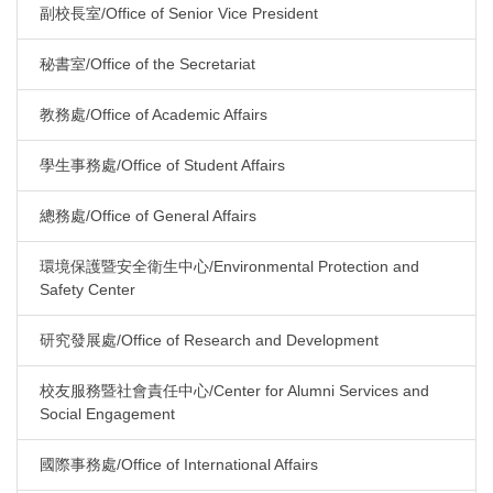
副校長室/Office of Senior Vice President
秘書室/Office of the Secretariat
教務處/Office of Academic Affairs
學生事務處/Office of Student Affairs
總務處/Office of General Affairs
環境保護暨安全衛生中心/Environmental Protection and
Safety Center
研究發展處/Office of Research and Development
校友服務暨社會責任中心/Center for Alumni Services and
Social Engagement
國際事務處/Office of International Affairs