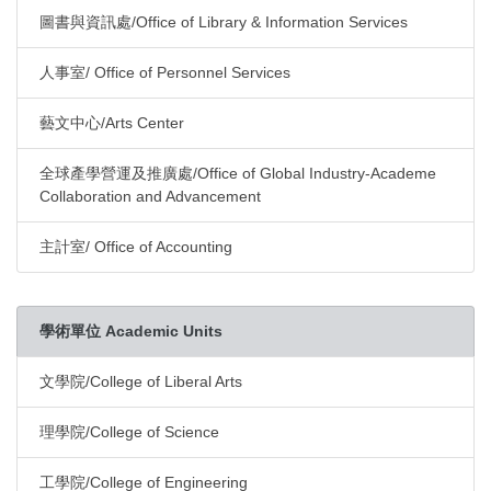
圖書與資訊處/Office of Library & Information Services
人事室/ Office of Personnel Services
藝文中心/Arts Center
全球產學營運及推廣處/Office of Global Industry-Academe
Collaboration and Advancement
主計室/ Office of Accounting
學術單位 Academic Units
文學院/College of Liberal Arts
理學院/College of Science
工學院/College of Engineering