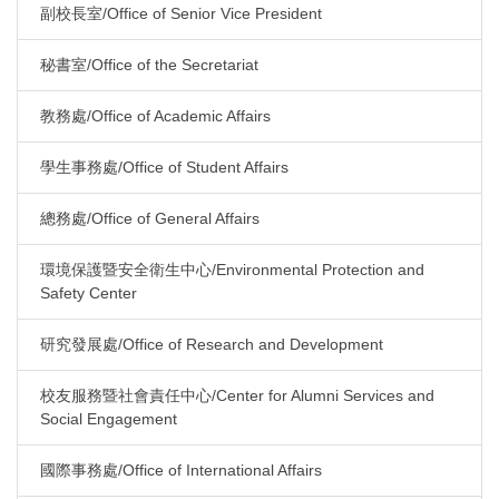
副校長室/Office of Senior Vice President
秘書室/Office of the Secretariat
教務處/Office of Academic Affairs
學生事務處/Office of Student Affairs
總務處/Office of General Affairs
環境保護暨安全衛生中心/Environmental Protection and
Safety Center
研究發展處/Office of Research and Development
校友服務暨社會責任中心/Center for Alumni Services and
Social Engagement
國際事務處/Office of International Affairs