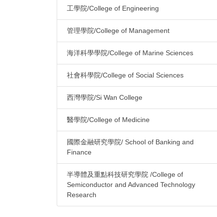
工學院/College of Engineering
管理學院/College of Management
海洋科學學院/College of Marine Sciences
社會科學院/College of Social Sciences
西灣學院/Si Wan College
醫學院/College of Medicine
國際金融研究學院/ School of Banking and
Finance
半導體及重點科技研究學院 /College of
Semiconductor and Advanced Technology
Research