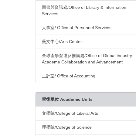
圖書與資訊處/Office of Library & Information
Services
人事室/ Office of Personnel Services
藝文中心/Arts Center
全球產學營運及推廣處/Office of Global Industry-
Academe Collaboration and Advancement
主計室/ Office of Accounting
學術單位 Academic Units
文學院/College of Liberal Arts
理學院/College of Science