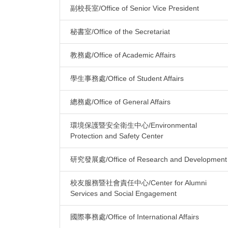
副校長室/Office of Senior Vice President
秘書室/Office of the Secretariat
教務處/Office of Academic Affairs
學生事務處/Office of Student Affairs
總務處/Office of General Affairs
環境保護暨安全衛生中心/Environmental
Protection and Safety Center
研究發展處/Office of Research and Development
校友服務暨社會責任中心/Center for Alumni
Services and Social Engagement
國際事務處/Office of International Affairs