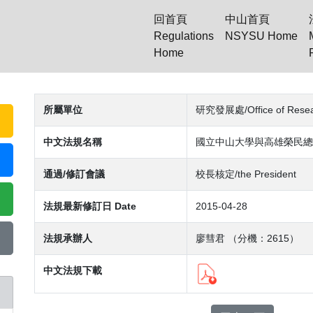
回首頁
中山首頁
Regulations
NSYSU Home
Home
(current)
所屬單位
研究發展處/Office of Resea
中文法規名稱
國立中山大學與高雄榮民總
通過/修訂會議
校長核定/the President
法規最新修訂日 Date
2015-04-28
法規承辦人
廖彗君 （分機：2615）
中文法規下載