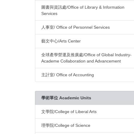
圖書與資訊處/Office of Library & Information
Services
人事室/ Office of Personnel Services
藝文中心/Arts Center
全球產學營運及推廣處/Office of Global Industry-
Academe Collaboration and Advancement
主計室/ Office of Accounting
學術單位 Academic Units
文學院/College of Liberal Arts
理學院/College of Science