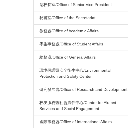
副校長室/Office of Senior Vice President
秘書室/Office of the Secretariat
教務處/Office of Academic Affairs
學生事務處/Office of Student Affairs
總務處/Office of General Affairs
環境保護暨安全衛生中心/Environmental
Protection and Safety Center
研究發展處/Office of Research and Development
校友服務暨社會責任中心/Center for Alumni
Services and Social Engagement
國際事務處/Office of International Affairs