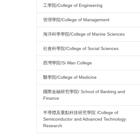
工學院/College of Engineering
管理學院/College of Management
海洋科學學院/College of Marine Sciences
社會科學院/College of Social Sciences
西灣學院/Si Wan College
醫學院/College of Medicine
國際金融研究學院/ School of Banking and
Finance
半導體及重點科技研究學院 /College of
Semiconductor and Advanced Technology
Research