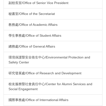
副校長室/Office of Senior Vice President
秘書室/Office of the Secretariat
教務處/Office of Academic Affairs
學生事務處/Office of Student Affairs
總務處/Office of General Affairs
環境保護暨安全衛生中心/Environmental Protection and
Safety Center
研究發展處/Office of Research and Development
校友服務暨社會責任中心/Center for Alumni Services and
Social Engagement
國際事務處/Office of International Affairs