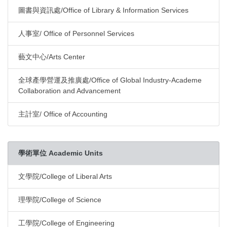
圖書與資訊處/Office of Library & Information Services
人事室/ Office of Personnel Services
藝文中心/Arts Center
全球產學營運及推廣處/Office of Global Industry-Academe
Collaboration and Advancement
主計室/ Office of Accounting
學術單位 Academic Units
文學院/College of Liberal Arts
理學院/College of Science
工學院/College of Engineering