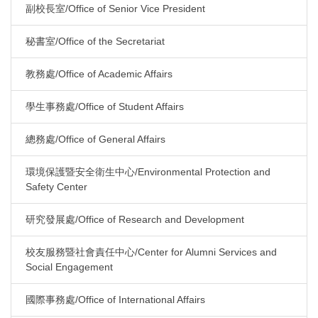
副校長室/Office of Senior Vice President
秘書室/Office of the Secretariat
教務處/Office of Academic Affairs
學生事務處/Office of Student Affairs
總務處/Office of General Affairs
環境保護暨安全衛生中心/Environmental Protection and
Safety Center
研究發展處/Office of Research and Development
校友服務暨社會責任中心/Center for Alumni Services and
Social Engagement
國際事務處/Office of International Affairs