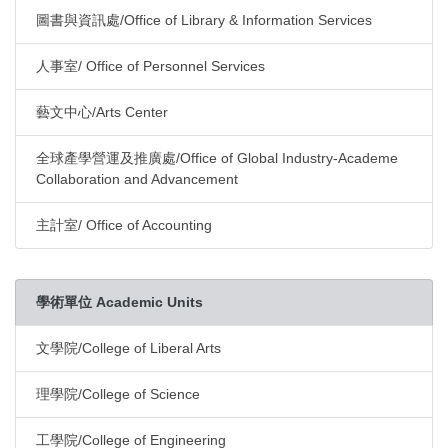
圖書與資訊處/Office of Library & Information Services
人事室/ Office of Personnel Services
藝文中心/Arts Center
全球產學營運及推廣處/Office of Global Industry-Academe
Collaboration and Advancement
主計室/ Office of Accounting
學術單位 Academic Units
文學院/College of Liberal Arts
理學院/College of Science
工學院/College of Engineering