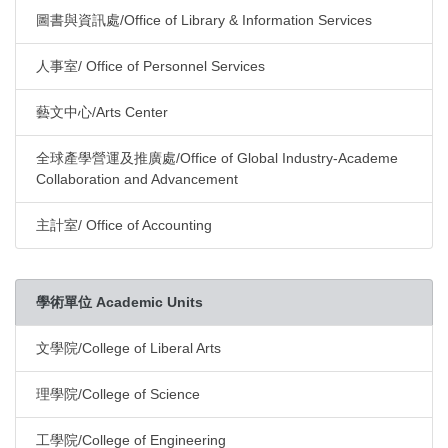
圖書與資訊處/Office of Library & Information Services
人事室/ Office of Personnel Services
藝文中心/Arts Center
全球產學營運及推廣處/Office of Global Industry-Academe
Collaboration and Advancement
主計室/ Office of Accounting
學術單位 Academic Units
文學院/College of Liberal Arts
理學院/College of Science
工學院/College of Engineering