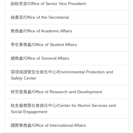
副校長室/Office of Senior Vice President
秘書室/Office of the Secretariat
教務處/Office of Academic Affairs
學生事務處/Office of Student Affairs
總務處/Office of General Affairs
環境保護暨安全衛生中心/Environmental Protection and
Safety Center
研究發展處/Office of Research and Development
校友服務暨社會責任中心/Center for Alumni Services and
Social Engagement
國際事務處/Office of International Affairs