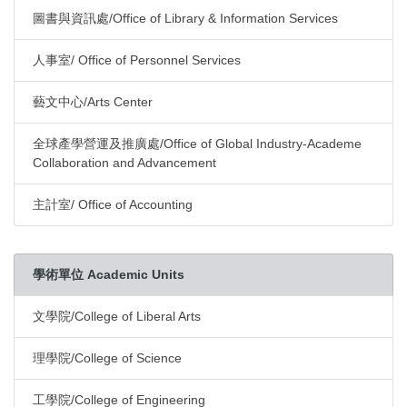
圖書與資訊處/Office of Library & Information Services
人事室/ Office of Personnel Services
藝文中心/Arts Center
全球產學營運及推廣處/Office of Global Industry-Academe
Collaboration and Advancement
主計室/ Office of Accounting
學術單位 Academic Units
文學院/College of Liberal Arts
理學院/College of Science
工學院/College of Engineering