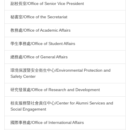
副校長室/Office of Senior Vice President
秘書室/Office of the Secretariat
教務處/Office of Academic Affairs
學生事務處/Office of Student Affairs
總務處/Office of General Affairs
環境保護暨安全衛生中心/Environmental Protection and
Safety Center
研究發展處/Office of Research and Development
校友服務暨社會責任中心/Center for Alumni Services and
Social Engagement
國際事務處/Office of International Affairs