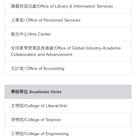
圖書與資訊處/Office of Library & Information Services
人事室/ Office of Personnel Services
藝文中心/Arts Center
全球產學營運及推廣處/Office of Global Industry-Academe
Collaboration and Advancement
主計室/ Office of Accounting
學術單位 Academic Units
文學院/College of Liberal Arts
理學院/College of Science
工學院/College of Engineering