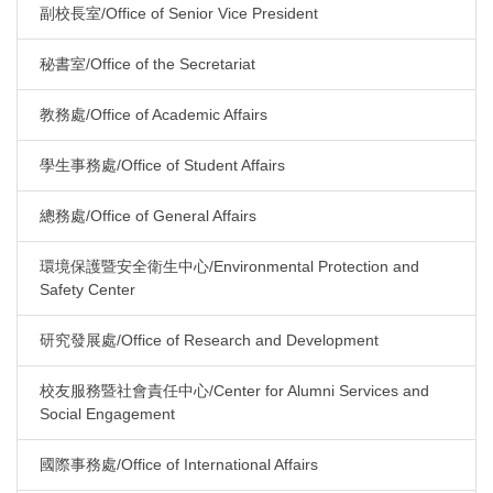
副校長室/Office of Senior Vice President
秘書室/Office of the Secretariat
教務處/Office of Academic Affairs
學生事務處/Office of Student Affairs
總務處/Office of General Affairs
環境保護暨安全衛生中心/Environmental Protection and
Safety Center
研究發展處/Office of Research and Development
校友服務暨社會責任中心/Center for Alumni Services and
Social Engagement
國際事務處/Office of International Affairs