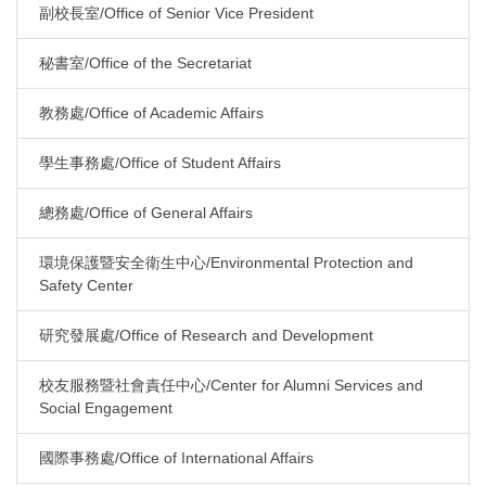
副校長室/Office of Senior Vice President
秘書室/Office of the Secretariat
教務處/Office of Academic Affairs
學生事務處/Office of Student Affairs
總務處/Office of General Affairs
環境保護暨安全衛生中心/Environmental Protection and
Safety Center
研究發展處/Office of Research and Development
校友服務暨社會責任中心/Center for Alumni Services and
Social Engagement
國際事務處/Office of International Affairs