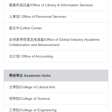
圖書與資訊處/Office of Library & Information Services
人事室/ Office of Personnel Services
藝文中心/Arts Center
全球產學營運及推廣處/Office of Global Industry-Academe
Collaboration and Advancement
主計室/ Office of Accounting
學術單位 Academic Units
文學院/College of Liberal Arts
理學院/College of Science
工學院/College of Engineering