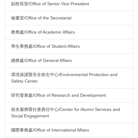
副校長室/Office of Senior Vice President
秘書室/Office of the Secretariat
教務處/Office of Academic Affairs
學生事務處/Office of Student Affairs
總務處/Office of General Affairs
環境保護暨安全衛生中心/Environmental Protection and
Safety Center
研究發展處/Office of Research and Development
校友服務暨社會責任中心/Center for Alumni Services and
Social Engagement
國際事務處/Office of International Affairs