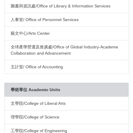
圖書與資訊處/Office of Library & Information Services
人事室/ Office of Personnel Services
藝文中心/Arts Center
全球產學營運及推廣處/Office of Global Industry-Academe
Collaboration and Advancement
主計室/ Office of Accounting
學術單位 Academic Units
文學院/College of Liberal Arts
理學院/College of Science
工學院/College of Engineering