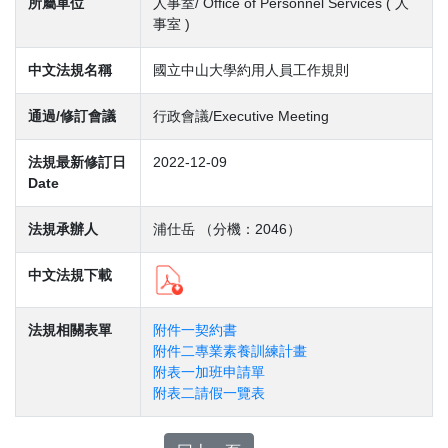
所屬單位
人事室/ Office of Personnel Services ( 人
事室 )
中文法規名稱
國立中山大學約用人員工作規則
通過/修訂會議
行政會議/Executive Meeting
法規最新修訂日
2022-12-09
Date
法規承辦人
浦仕岳 （分機：2046）
中文法規下載
法規相關表單
附件一契約書
附件二專業素養訓練計畫
附表一加班申請單
附表二請假一覽表