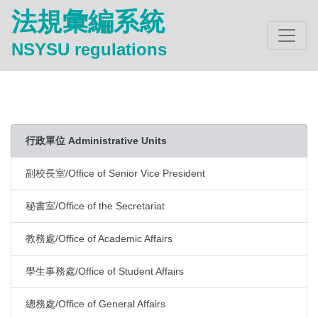
法規彙編系統
NSYSU regulations
行政單位 Administrative Units
副校長室/Office of Senior Vice President
秘書室/Office of the Secretariat
教務處/Office of Academic Affairs
學生事務處/Office of Student Affairs
總務處/Office of General Affairs