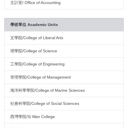
主計室/ Office of Accounting
學術單位 Academic Units
文學院/College of Liberal Arts
理學院/College of Science
工學院/College of Engineering
管理學院/College of Management
海洋科學學院/College of Marine Sciences
社會科學院/College of Social Sciences
西灣學院/Si Wan College