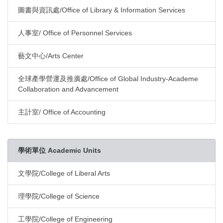
圖書與資訊處/Office of Library & Information Services
人事室/ Office of Personnel Services
藝文中心/Arts Center
全球產學營運及推廣處/Office of Global Industry-Academe
Collaboration and Advancement
主計室/ Office of Accounting
學術單位 Academic Units
文學院/College of Liberal Arts
理學院/College of Science
工學院/College of Engineering