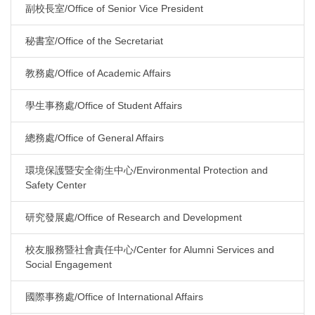
副校長室/Office of Senior Vice President
秘書室/Office of the Secretariat
教務處/Office of Academic Affairs
學生事務處/Office of Student Affairs
總務處/Office of General Affairs
環境保護暨安全衛生中心/Environmental Protection and
Safety Center
研究發展處/Office of Research and Development
校友服務暨社會責任中心/Center for Alumni Services and
Social Engagement
國際事務處/Office of International Affairs