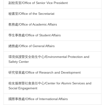
副校長室/Office of Senior Vice President
秘書室/Office of the Secretariat
教務處/Office of Academic Affairs
學生事務處/Office of Student Affairs
總務處/Office of General Affairs
環境保護暨安全衛生中心/Environmental Protection and
Safety Center
研究發展處/Office of Research and Development
校友服務暨社會責任中心/Center for Alumni Services and
Social Engagement
國際事務處/Office of International Affairs