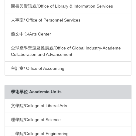
圖書與資訊處/Office of Library & Information Services
人事室/ Office of Personnel Services
藝文中心/Arts Center
全球產學營運及推廣處/Office of Global Industry-Academe
Collaboration and Advancement
主計室/ Office of Accounting
學術單位 Academic Units
文學院/College of Liberal Arts
理學院/College of Science
工學院/College of Engineering