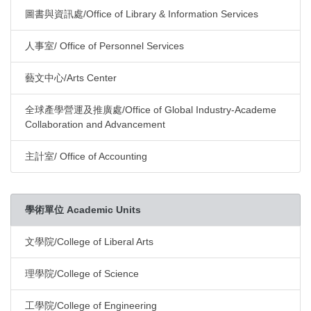
圖書與資訊處/Office of Library & Information Services
人事室/ Office of Personnel Services
藝文中心/Arts Center
全球產學營運及推廣處/Office of Global Industry-Academe
Collaboration and Advancement
主計室/ Office of Accounting
學術單位 Academic Units
文學院/College of Liberal Arts
理學院/College of Science
工學院/College of Engineering