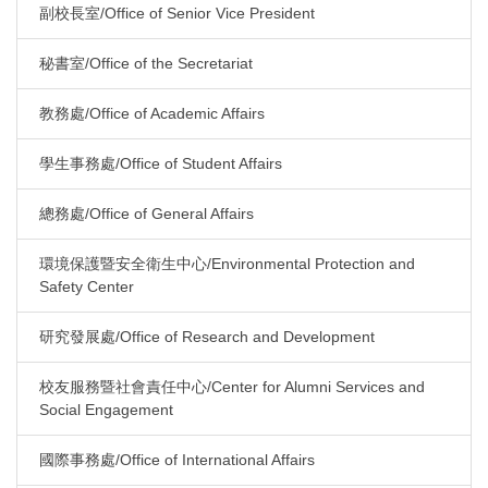
副校長室/Office of Senior Vice President
秘書室/Office of the Secretariat
教務處/Office of Academic Affairs
學生事務處/Office of Student Affairs
總務處/Office of General Affairs
環境保護暨安全衛生中心/Environmental Protection and
Safety Center
研究發展處/Office of Research and Development
校友服務暨社會責任中心/Center for Alumni Services and
Social Engagement
國際事務處/Office of International Affairs