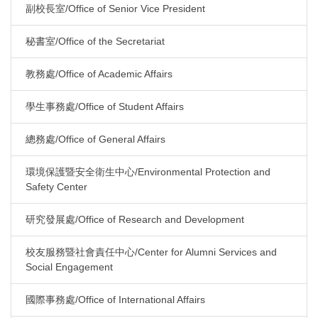
副校長室/Office of Senior Vice President
秘書室/Office of the Secretariat
教務處/Office of Academic Affairs
學生事務處/Office of Student Affairs
總務處/Office of General Affairs
環境保護暨安全衛生中心/Environmental Protection and
Safety Center
研究發展處/Office of Research and Development
校友服務暨社會責任中心/Center for Alumni Services and
Social Engagement
國際事務處/Office of International Affairs