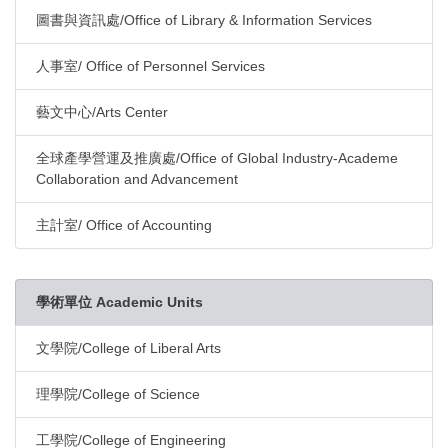
圖書與資訊處/Office of Library & Information Services
人事室/ Office of Personnel Services
藝文中心/Arts Center
全球產學營運及推廣處/Office of Global Industry-Academe
Collaboration and Advancement
主計室/ Office of Accounting
學術單位 Academic Units
文學院/College of Liberal Arts
理學院/College of Science
工學院/College of Engineering