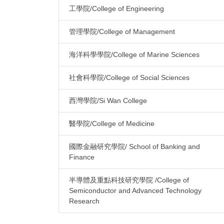
工學院/College of Engineering
管理學院/College of Management
海洋科學學院/College of Marine Sciences
社會科學院/College of Social Sciences
西灣學院/Si Wan College
醫學院/College of Medicine
國際金融研究學院/ School of Banking and
Finance
半導體及重點科技研究學院 /College of
Semiconductor and Advanced Technology
Research