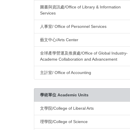
圖書與資訊處/Office of Library & Information
Services
人事室/ Office of Personnel Services
藝文中心/Arts Center
全球產學營運及推廣處/Office of Global Industry-
Academe Collaboration and Advancement
主計室/ Office of Accounting
學術單位 Academic Units
文學院/College of Liberal Arts
理學院/College of Science