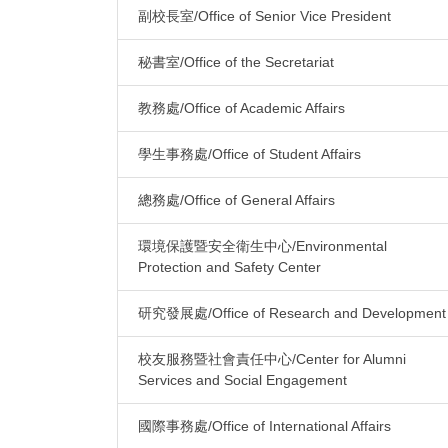
副校長室/Office of Senior Vice President
秘書室/Office of the Secretariat
教務處/Office of Academic Affairs
學生事務處/Office of Student Affairs
總務處/Office of General Affairs
環境保護暨安全衛生中心/Environmental
Protection and Safety Center
研究發展處/Office of Research and Development
校友服務暨社會責任中心/Center for Alumni
Services and Social Engagement
國際事務處/Office of International Affairs