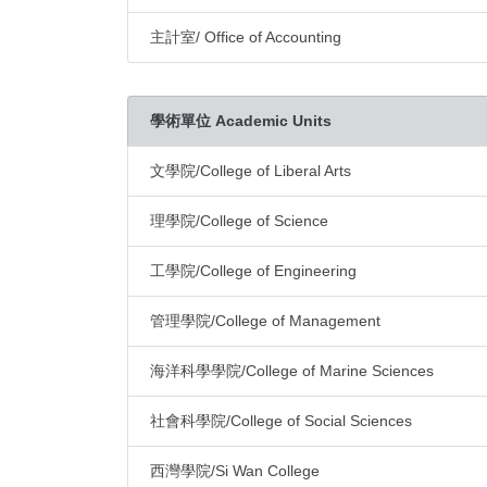
主計室/ Office of Accounting
學術單位 Academic Units
文學院/College of Liberal Arts
理學院/College of Science
工學院/College of Engineering
管理學院/College of Management
海洋科學學院/College of Marine Sciences
社會科學院/College of Social Sciences
西灣學院/Si Wan College