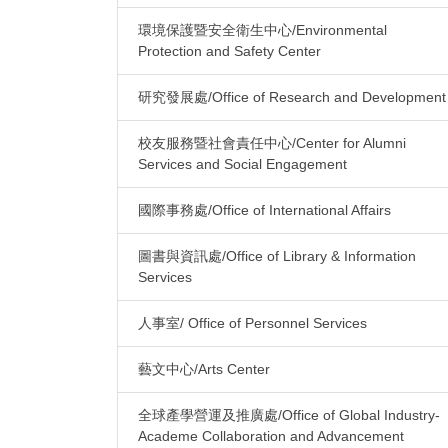
環境保護暨安全衛生中心/Environmental
Protection and Safety Center
研究發展處/Office of Research and Development
校友服務暨社會責任中心/Center for Alumni
Services and Social Engagement
國際事務處/Office of International Affairs
圖書與資訊處/Office of Library & Information
Services
人事室/ Office of Personnel Services
藝文中心/Arts Center
全球產學營運及推廣處/Office of Global Industry-
Academe Collaboration and Advancement