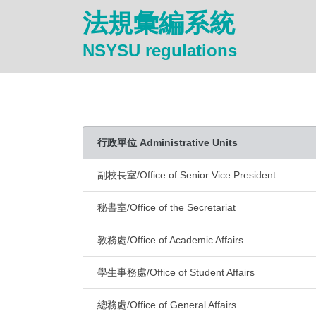
法規彙編系統
NSYSU regulations
行政單位 Administrative Units
副校長室/Office of Senior Vice President
秘書室/Office of the Secretariat
教務處/Office of Academic Affairs
學生事務處/Office of Student Affairs
總務處/Office of General Affairs