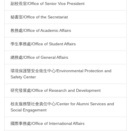
副校長室/Office of Senior Vice President
秘書室/Office of the Secretariat
教務處/Office of Academic Affairs
學生事務處/Office of Student Affairs
總務處/Office of General Affairs
環境保護暨安全衛生中心/Environmental Protection and
Safety Center
研究發展處/Office of Research and Development
校友服務暨社會責任中心/Center for Alumni Services and
Social Engagement
國際事務處/Office of International Affairs