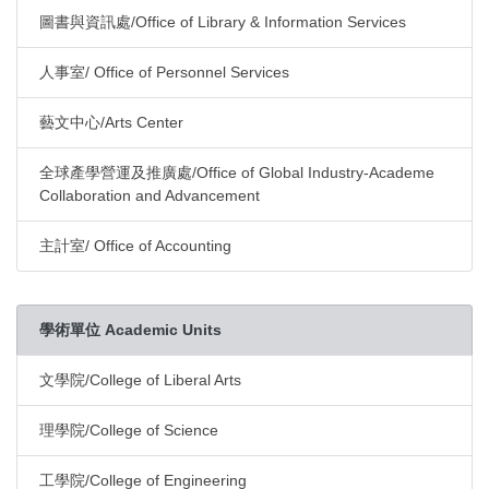
圖書與資訊處/Office of Library & Information Services
人事室/ Office of Personnel Services
藝文中心/Arts Center
全球產學營運及推廣處/Office of Global Industry-Academe
Collaboration and Advancement
主計室/ Office of Accounting
學術單位 Academic Units
文學院/College of Liberal Arts
理學院/College of Science
工學院/College of Engineering