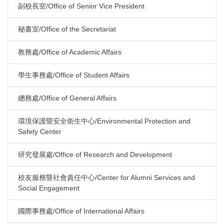
副校長室/Office of Senior Vice President
秘書室/Office of the Secretariat
教務處/Office of Academic Affairs
學生事務處/Office of Student Affairs
總務處/Office of General Affairs
環境保護暨安全衛生中心/Environmental Protection and
Safety Center
研究發展處/Office of Research and Development
校友服務暨社會責任中心/Center for Alumni Services and
Social Engagement
國際事務處/Office of International Affairs