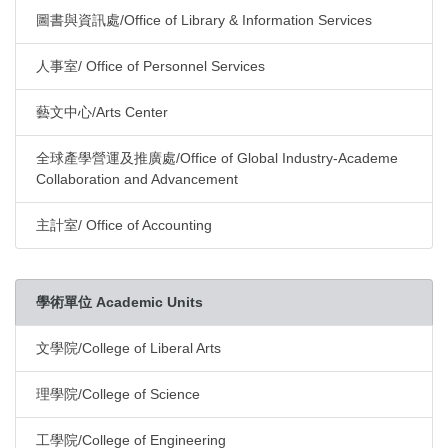
圖書與資訊處/Office of Library & Information Services
人事室/ Office of Personnel Services
藝文中心/Arts Center
全球產學營運及推廣處/Office of Global Industry-Academe
Collaboration and Advancement
主計室/ Office of Accounting
學術單位 Academic Units
文學院/College of Liberal Arts
理學院/College of Science
工學院/College of Engineering