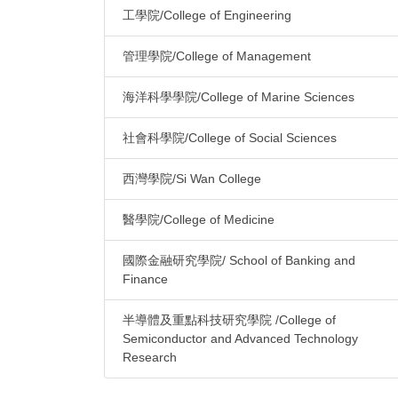
工學院/College of Engineering
管理學院/College of Management
海洋科學學院/College of Marine Sciences
社會科學院/College of Social Sciences
西灣學院/Si Wan College
醫學院/College of Medicine
國際金融研究學院/ School of Banking and
Finance
半導體及重點科技研究學院 /College of
Semiconductor and Advanced Technology
Research