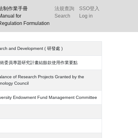
法制作業手冊
法規查詢
SSO登入
Manual for
Search
Log in
Regulation Formulation
rch and Development ( 研發處 )
術委員專題研究計畫結餘款使用作業要點
alance of Research Projects Granted by the
nology Council
ty Endowment Fund Management Committee