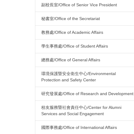
副校長室/Office of Senior Vice President
秘書室/Office of the Secretariat
教務處/Office of Academic Affairs
學生事務處/Office of Student Affairs
總務處/Office of General Affairs
環境保護暨安全衛生中心/Environmental
Protection and Safety Center
研究發展處/Office of Research and Development
校友服務暨社會責任中心/Center for Alumni
Services and Social Engagement
國際事務處/Office of International Affairs