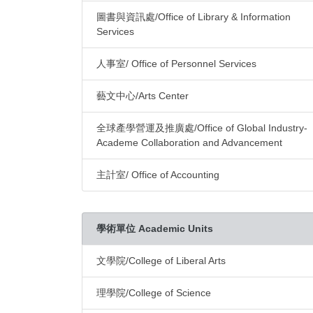
圖書與資訊處/Office of Library & Information
Services
人事室/ Office of Personnel Services
藝文中心/Arts Center
全球產學營運及推廣處/Office of Global Industry-
Academe Collaboration and Advancement
主計室/ Office of Accounting
學術單位 Academic Units
文學院/College of Liberal Arts
理學院/College of Science