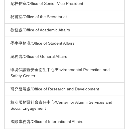
副校長室/Office of Senior Vice President
秘書室/Office of the Secretariat
教務處/Office of Academic Affairs
學生事務處/Office of Student Affairs
總務處/Office of General Affairs
環境保護暨安全衛生中心/Environmental Protection and
Safety Center
研究發展處/Office of Research and Development
校友服務暨社會責任中心/Center for Alumni Services and
Social Engagement
國際事務處/Office of International Affairs