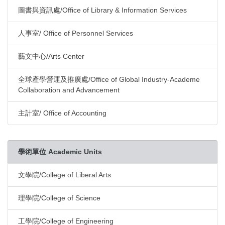
圖書與資訊處/Office of Library & Information Services
人事室/ Office of Personnel Services
藝文中心/Arts Center
全球產學營運及推廣處/Office of Global Industry-Academe
Collaboration and Advancement
主計室/ Office of Accounting
學術單位 Academic Units
文學院/College of Liberal Arts
理學院/College of Science
工學院/College of Engineering