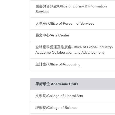
圖書與資訊處/Office of Library & Information
Services
人事室/ Office of Personnel Services
藝文中心/Arts Center
全球產學營運及推廣處/Office of Global Industry-
Academe Collaboration and Advancement
主計室/ Office of Accounting
學術單位 Academic Units
文學院/College of Liberal Arts
理學院/College of Science