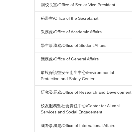
副校長室/Office of Senior Vice President
秘書室/Office of the Secretariat
教務處/Office of Academic Affairs
學生事務處/Office of Student Affairs
總務處/Office of General Affairs
環境保護暨安全衛生中心/Environmental
Protection and Safety Center
研究發展處/Office of Research and Development
校友服務暨社會責任中心/Center for Alumni
Services and Social Engagement
國際事務處/Office of International Affairs