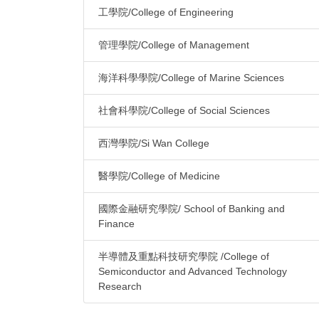
工學院/College of Engineering
管理學院/College of Management
海洋科學學院/College of Marine Sciences
社會科學院/College of Social Sciences
西灣學院/Si Wan College
醫學院/College of Medicine
國際金融研究學院/ School of Banking and
Finance
半導體及重點科技研究學院 /College of
Semiconductor and Advanced Technology
Research