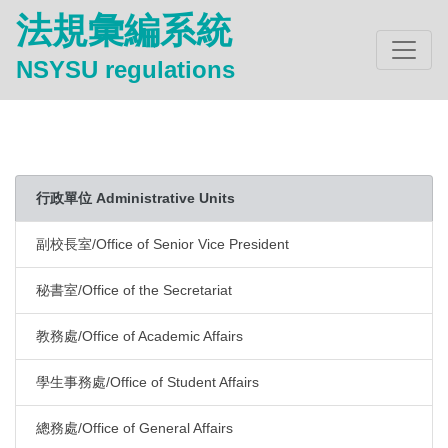
法規彙編系統
NSYSU regulations
行政單位 Administrative Units
副校長室/Office of Senior Vice President
秘書室/Office of the Secretariat
教務處/Office of Academic Affairs
學生事務處/Office of Student Affairs
總務處/Office of General Affairs