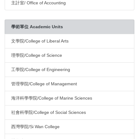
主計室/ Office of Accounting
學術單位 Academic Units
文學院/College of Liberal Arts
理學院/College of Science
工學院/College of Engineering
管理學院/College of Management
海洋科學學院/College of Marine Sciences
社會科學院/College of Social Sciences
西灣學院/Si Wan College