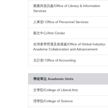
圖書與資訊處/Office of Library & Information
Services
人事室/ Office of Personnel Services
藝文中心/Arts Center
全球產學營運及推廣處/Office of Global Industry-
Academe Collaboration and Advancement
主計室/ Office of Accounting
學術單位 Academic Units
文學院/College of Liberal Arts
理學院/College of Science