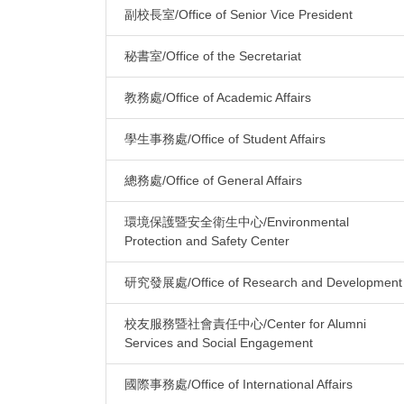
副校長室/Office of Senior Vice President
秘書室/Office of the Secretariat
教務處/Office of Academic Affairs
學生事務處/Office of Student Affairs
總務處/Office of General Affairs
環境保護暨安全衛生中心/Environmental
Protection and Safety Center
研究發展處/Office of Research and Development
校友服務暨社會責任中心/Center for Alumni
Services and Social Engagement
國際事務處/Office of International Affairs