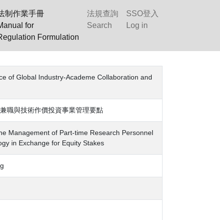
法制作業手冊
法規查詢
SSO登入
Manual for
Search
Log in
Regulation Formulation
Global Industry-Academe Collaboration and
兼職與技術作價投資事業管理要點
the Management of Part-time Research Personnel
ogy in Exchange for Equity Stakes
g