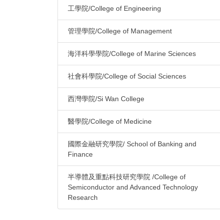
工學院/College of Engineering
管理學院/College of Management
海洋科學學院/College of Marine Sciences
社會科學院/College of Social Sciences
西灣學院/Si Wan College
醫學院/College of Medicine
國際金融研究學院/ School of Banking and
Finance
半導體及重點科技研究學院 /College of
Semiconductor and Advanced Technology
Research