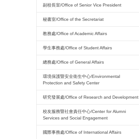
副校長室/Office of Senior Vice President
秘書室/Office of the Secretariat
教務處/Office of Academic Affairs
學生事務處/Office of Student Affairs
總務處/Office of General Affairs
環境保護暨安全衛生中心/Environmental
Protection and Safety Center
研究發展處/Office of Research and Development
校友服務暨社會責任中心/Center for Alumni
Services and Social Engagement
國際事務處/Office of International Affairs