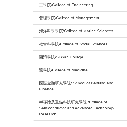
工學院/College of Engineering
管理學院/College of Management
海洋科學學院/College of Marine Sciences
社會科學院/College of Social Sciences
西灣學院/Si Wan College
醫學院/College of Medicine
國際金融研究學院/ School of Banking and
Finance
半導體及重點科技研究學院 /College of
Semiconductor and Advanced Technology
Research