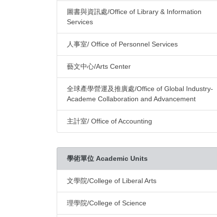
圖書與資訊處/Office of Library & Information
Services
人事室/ Office of Personnel Services
藝文中心/Arts Center
全球產學營運及推廣處/Office of Global Industry-
Academe Collaboration and Advancement
主計室/ Office of Accounting
學術單位 Academic Units
文學院/College of Liberal Arts
理學院/College of Science