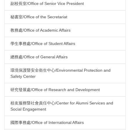
副校長室/Office of Senior Vice President
秘書室/Office of the Secretariat
教務處/Office of Academic Affairs
學生事務處/Office of Student Affairs
總務處/Office of General Affairs
環境保護暨安全衛生中心/Environmental Protection and
Safety Center
研究發展處/Office of Research and Development
校友服務暨社會責任中心/Center for Alumni Services and
Social Engagement
國際事務處/Office of International Affairs