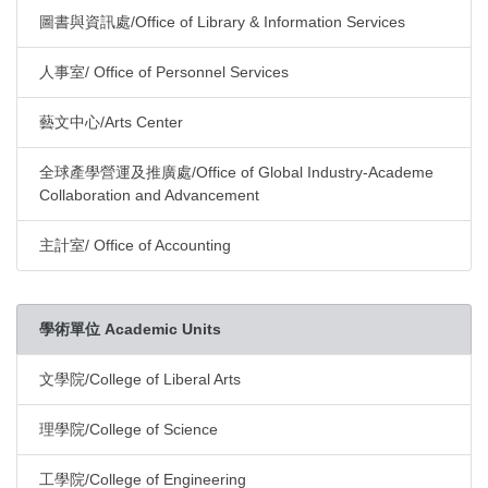
圖書與資訊處/Office of Library & Information Services
人事室/ Office of Personnel Services
藝文中心/Arts Center
全球產學營運及推廣處/Office of Global Industry-Academe
Collaboration and Advancement
主計室/ Office of Accounting
學術單位 Academic Units
文學院/College of Liberal Arts
理學院/College of Science
工學院/College of Engineering