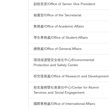
副校長室/Office of Senior Vice President
秘書室/Office of the Secretariat
教務處/Office of Academic Affairs
學生事務處/Office of Student Affairs
總務處/Office of General Affairs
環境保護暨安全衛生中心/Environmental
Protection and Safety Center
研究發展處/Office of Research and Development
校友服務暨社會責任中心/Center for Alumni
Services and Social Engagement
國際事務處/Office of International Affairs