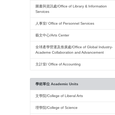
圖書與資訊處/Office of Library & Information
Services
人事室/ Office of Personnel Services
藝文中心/Arts Center
全球產學營運及推廣處/Office of Global Industry-
Academe Collaboration and Advancement
主計室/ Office of Accounting
學術單位 Academic Units
文學院/College of Liberal Arts
理學院/College of Science