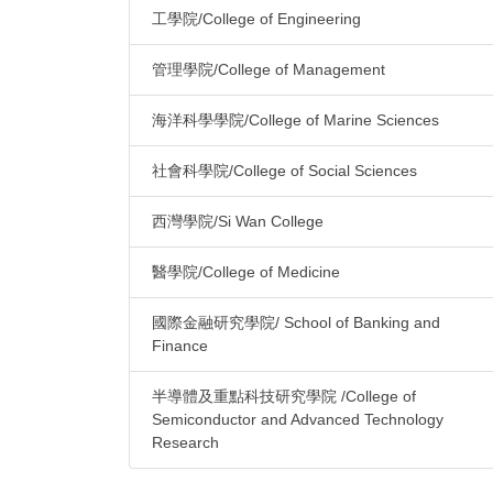
工學院/College of Engineering
管理學院/College of Management
海洋科學學院/College of Marine Sciences
社會科學院/College of Social Sciences
西灣學院/Si Wan College
醫學院/College of Medicine
國際金融研究學院/ School of Banking and
Finance
半導體及重點科技研究學院 /College of
Semiconductor and Advanced Technology
Research