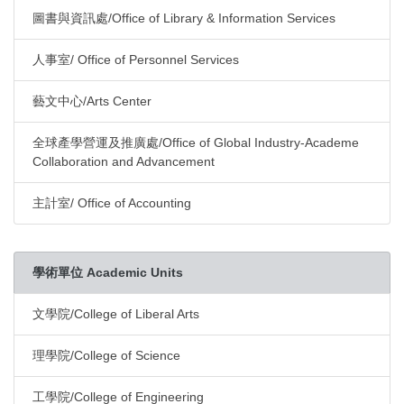
圖書與資訊處/Office of Library & Information Services
人事室/ Office of Personnel Services
藝文中心/Arts Center
全球產學營運及推廣處/Office of Global Industry-Academe
Collaboration and Advancement
主計室/ Office of Accounting
學術單位 Academic Units
文學院/College of Liberal Arts
理學院/College of Science
工學院/College of Engineering