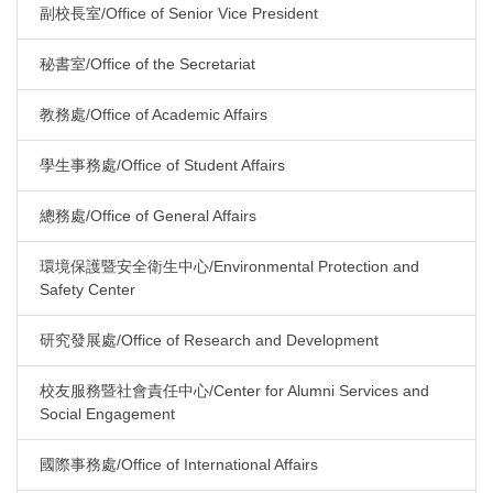
副校長室/Office of Senior Vice President
秘書室/Office of the Secretariat
教務處/Office of Academic Affairs
學生事務處/Office of Student Affairs
總務處/Office of General Affairs
環境保護暨安全衛生中心/Environmental Protection and
Safety Center
研究發展處/Office of Research and Development
校友服務暨社會責任中心/Center for Alumni Services and
Social Engagement
國際事務處/Office of International Affairs