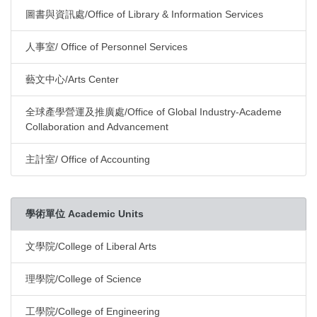
圖書與資訊處/Office of Library & Information Services
人事室/ Office of Personnel Services
藝文中心/Arts Center
全球產學營運及推廣處/Office of Global Industry-Academe
Collaboration and Advancement
主計室/ Office of Accounting
學術單位 Academic Units
文學院/College of Liberal Arts
理學院/College of Science
工學院/College of Engineering