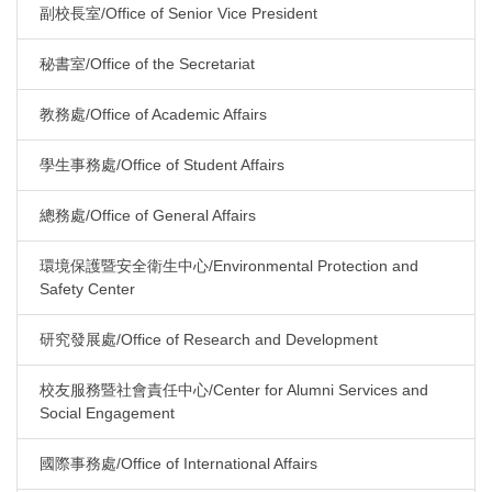
副校長室/Office of Senior Vice President
秘書室/Office of the Secretariat
教務處/Office of Academic Affairs
學生事務處/Office of Student Affairs
總務處/Office of General Affairs
環境保護暨安全衛生中心/Environmental Protection and
Safety Center
研究發展處/Office of Research and Development
校友服務暨社會責任中心/Center for Alumni Services and
Social Engagement
國際事務處/Office of International Affairs