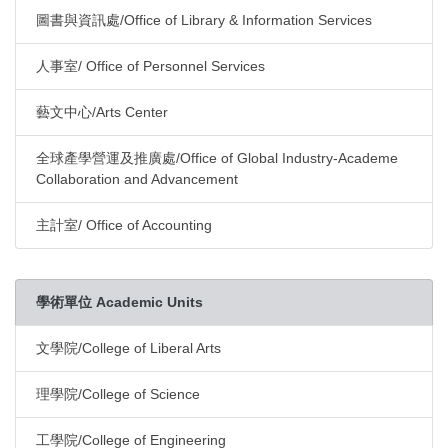
圖書與資訊處/Office of Library & Information Services
人事室/ Office of Personnel Services
藝文中心/Arts Center
全球產學營運及推廣處/Office of Global Industry-Academe
Collaboration and Advancement
主計室/ Office of Accounting
學術單位 Academic Units
文學院/College of Liberal Arts
理學院/College of Science
工學院/College of Engineering