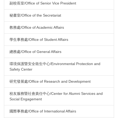
副校長室/Office of Senior Vice President
秘書室/Office of the Secretariat
教務處/Office of Academic Affairs
學生事務處/Office of Student Affairs
總務處/Office of General Affairs
環境保護暨安全衛生中心/Environmental Protection and
Safety Center
研究發展處/Office of Research and Development
校友服務暨社會責任中心/Center for Alumni Services and
Social Engagement
國際事務處/Office of International Affairs