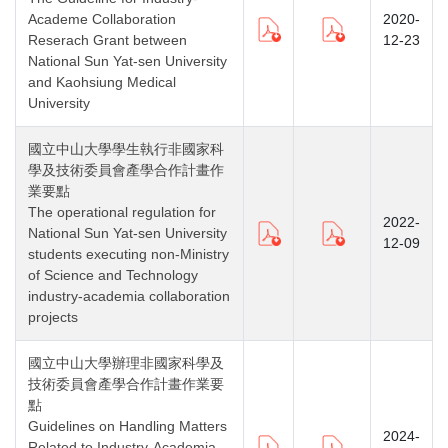
Academe Collaboration
2020-
Reserach Grant between
12-23
National Sun Yat-sen University
and Kaohsiung Medical
University
國立中山大學學生執行非國家科
學及技術委員會產學合作計畫作
業要點
The operational regulation for
2022-
National Sun Yat-sen University
12-09
students executing non-Ministry
of Science and Technology
industry-academia collaboration
projects
國立中山大學辦理非國家科學及
技術委員會產學合作計畫作業要
點
Guidelines on Handling Matters
2024-
Related to Industry-Academia