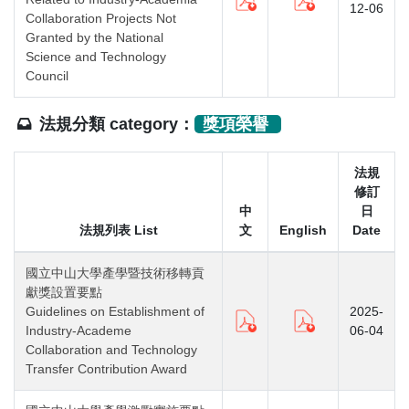
12-06
Collaboration Projects Not
Granted by the National
Science and Technology
Council
法規分類 category：
獎項榮譽
法規
修訂
中
日
法規列表 List
文
English
Date
國立中山大學產學暨技術移轉貢
獻獎設置要點
Guidelines on Establishment of
2025-
Industry-Academe
06-04
Collaboration and Technology
Transfer Contribution Award