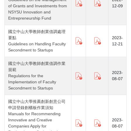
of Grants and Investments from
12-09
NSYSU Innovation and
Entrepreneurship Fund
國立中山大學教師創業借調處理
要點
2023-
Guidelines on Handling Faculty
12-21
Secondment to Startups
國立中山大學教師創業借調作業
規範
2023-
Regulations for the
08-07
Implementation of Faculty
Secondment to Startups
國立中山大學推薦創新創意公司
申請登錄創櫃板作業須知
Manuals for Recommending
Innovative and Creative
2023-
Companies Apply for
08-07