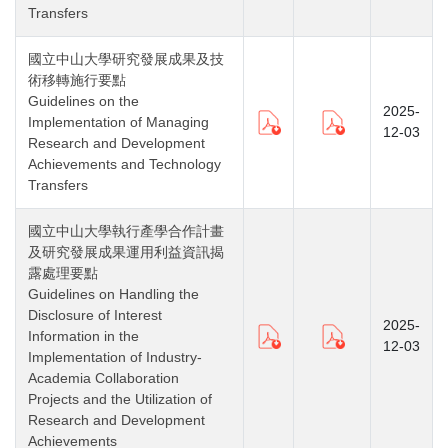
Transfers
國立中山大學研究發展成果及技
術移轉施行要點
Guidelines on the
2025-
Implementation of Managing
12-03
Research and Development
Achievements and Technology
Transfers
國立中山大學執行產學合作計畫
及研究發展成果運用利益資訊揭
露處理要點
Guidelines on Handling the
Disclosure of Interest
2025-
Information in the
12-03
Implementation of Industry-
Academia Collaboration
Projects and the Utilization of
Research and Development
Achievements