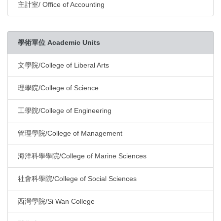
主計室/ Office of Accounting
學術單位 Academic Units
文學院/College of Liberal Arts
理學院/College of Science
工學院/College of Engineering
管理學院/College of Management
海洋科學學院/College of Marine Sciences
社會科學院/College of Social Sciences
西灣學院/Si Wan College