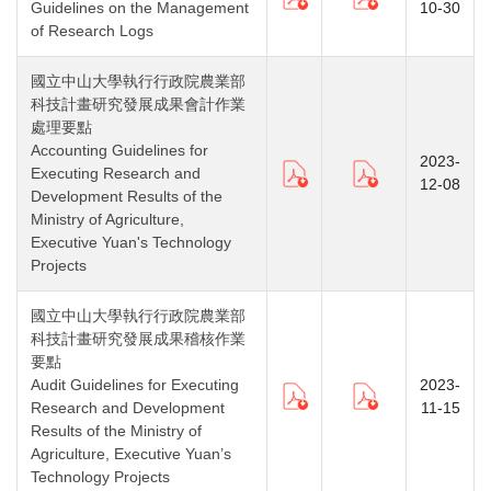
Guidelines on the Management
10-30
of Research Logs
國立中山大學執行行政院農業部
科技計畫研究發展成果會計作業
處理要點
Accounting Guidelines for
2023-
Executing Research and
12-08
Development Results of the
Ministry of Agriculture,
Executive Yuan's Technology
Projects
國立中山大學執行行政院農業部
科技計畫研究發展成果稽核作業
要點
Audit Guidelines for Executing
2023-
Research and Development
11-15
Results of the Ministry of
Agriculture, Executive Yuan’s
Technology Projects