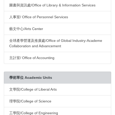
圖書與資訊處/Office of Library & Information Services
人事室/ Office of Personnel Services
藝文中心/Arts Center
全球產學營運及推廣處/Office of Global Industry-Academe
Collaboration and Advancement
主計室/ Office of Accounting
學術單位 Academic Units
文學院/College of Liberal Arts
理學院/College of Science
工學院/College of Engineering