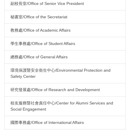
副校長室/Office of Senior Vice President
秘書室/Office of the Secretariat
教務處/Office of Academic Affairs
學生事務處/Office of Student Affairs
總務處/Office of General Affairs
環境保護暨安全衛生中心/Environmental Protection and
Safety Center
研究發展處/Office of Research and Development
校友服務暨社會責任中心/Center for Alumni Services and
Social Engagement
國際事務處/Office of International Affairs