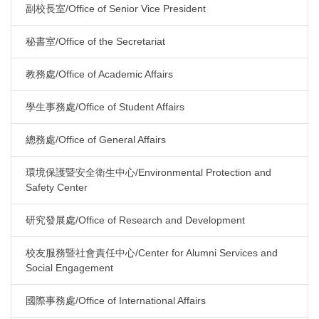
副校長室/Office of Senior Vice President
秘書室/Office of the Secretariat
教務處/Office of Academic Affairs
學生事務處/Office of Student Affairs
總務處/Office of General Affairs
環境保護暨安全衛生中心/Environmental Protection and
Safety Center
研究發展處/Office of Research and Development
校友服務暨社會責任中心/Center for Alumni Services and
Social Engagement
國際事務處/Office of International Affairs