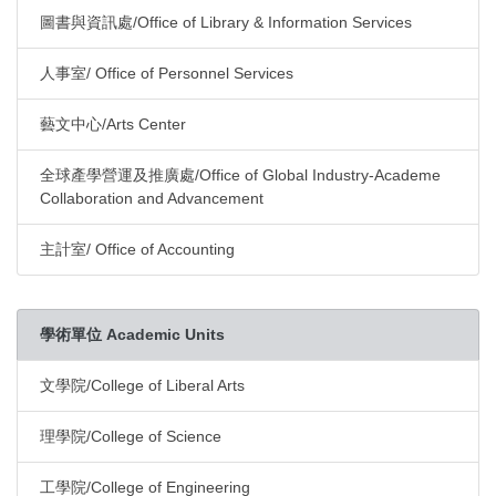
圖書與資訊處/Office of Library & Information Services
人事室/ Office of Personnel Services
藝文中心/Arts Center
全球產學營運及推廣處/Office of Global Industry-Academe
Collaboration and Advancement
主計室/ Office of Accounting
學術單位 Academic Units
文學院/College of Liberal Arts
理學院/College of Science
工學院/College of Engineering