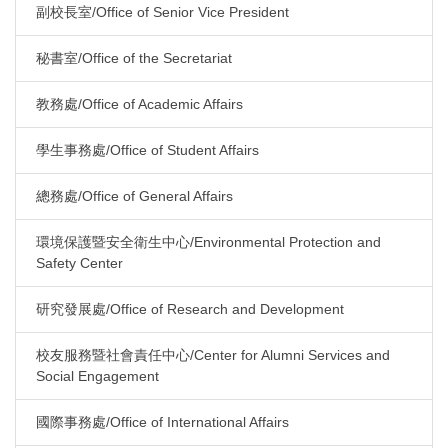
副校長室/Office of Senior Vice President
秘書室/Office of the Secretariat
教務處/Office of Academic Affairs
學生事務處/Office of Student Affairs
總務處/Office of General Affairs
環境保護暨安全衛生中心/Environmental Protection and
Safety Center
研究發展處/Office of Research and Development
校友服務暨社會責任中心/Center for Alumni Services and
Social Engagement
國際事務處/Office of International Affairs