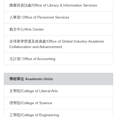
圖書與資訊處/Office of Library & Information Services
人事室/ Office of Personnel Services
藝文中心/Arts Center
全球產學營運及推廣處/Office of Global Industry-Academe
Collaboration and Advancement
主計室/ Office of Accounting
學術單位 Academic Units
文學院/College of Liberal Arts
理學院/College of Science
工學院/College of Engineering