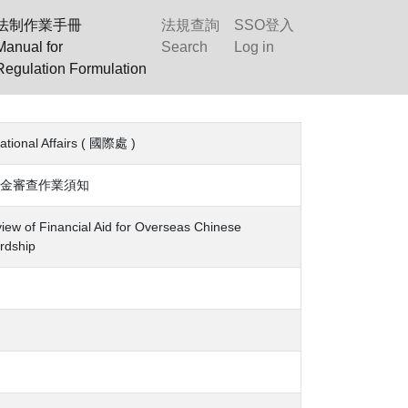
法制作業手冊
法規查詢
SSO登入
Manual for
Search
Log in
Regulation Formulation
tional Affairs ( 國際處 )
金審查作業須知
iew of Financial Aid for Overseas Chinese
ardship