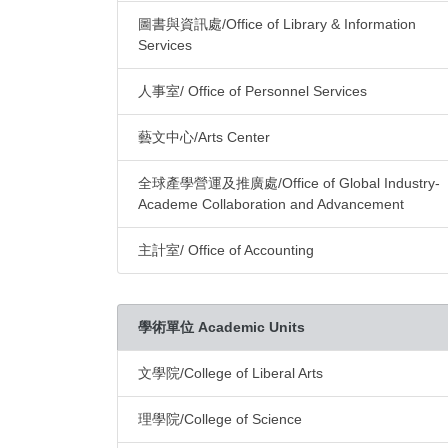
圖書與資訊處/Office of Library & Information
Services
人事室/ Office of Personnel Services
藝文中心/Arts Center
全球產學營運及推廣處/Office of Global Industry-
Academe Collaboration and Advancement
主計室/ Office of Accounting
學術單位 Academic Units
文學院/College of Liberal Arts
理學院/College of Science