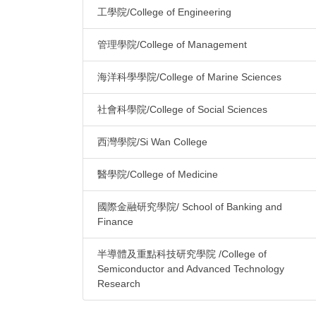
工學院/College of Engineering
管理學院/College of Management
海洋科學學院/College of Marine Sciences
社會科學院/College of Social Sciences
西灣學院/Si Wan College
醫學院/College of Medicine
國際金融研究學院/ School of Banking and
Finance
半導體及重點科技研究學院 /College of
Semiconductor and Advanced Technology
Research