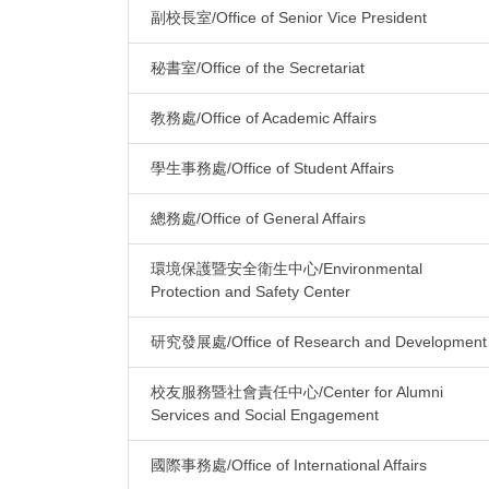
副校長室/Office of Senior Vice President
秘書室/Office of the Secretariat
教務處/Office of Academic Affairs
學生事務處/Office of Student Affairs
總務處/Office of General Affairs
環境保護暨安全衛生中心/Environmental
Protection and Safety Center
研究發展處/Office of Research and Development
校友服務暨社會責任中心/Center for Alumni
Services and Social Engagement
國際事務處/Office of International Affairs