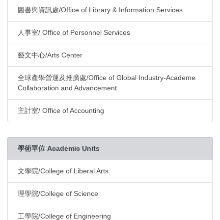
圖書與資訊處/Office of Library & Information Services
人事室/ Office of Personnel Services
藝文中心/Arts Center
全球產學營運及推廣處/Office of Global Industry-Academe
Collaboration and Advancement
主計室/ Office of Accounting
學術單位 Academic Units
文學院/College of Liberal Arts
理學院/College of Science
工學院/College of Engineering