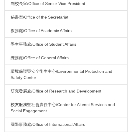
副校長室/Office of Senior Vice President
秘書室/Office of the Secretariat
教務處/Office of Academic Affairs
學生事務處/Office of Student Affairs
總務處/Office of General Affairs
環境保護暨安全衛生中心/Environmental Protection and
Safety Center
研究發展處/Office of Research and Development
校友服務暨社會責任中心/Center for Alumni Services and
Social Engagement
國際事務處/Office of International Affairs