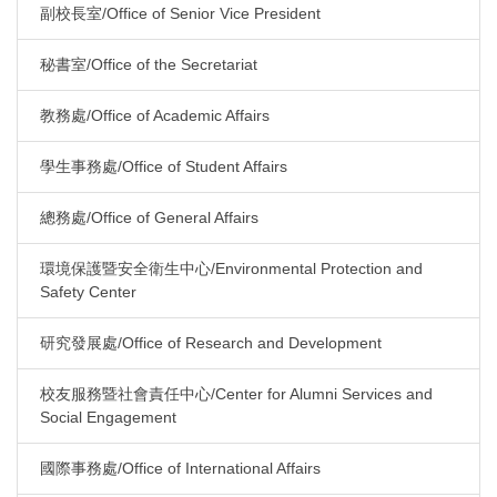
副校長室/Office of Senior Vice President
秘書室/Office of the Secretariat
教務處/Office of Academic Affairs
學生事務處/Office of Student Affairs
總務處/Office of General Affairs
環境保護暨安全衛生中心/Environmental Protection and
Safety Center
研究發展處/Office of Research and Development
校友服務暨社會責任中心/Center for Alumni Services and
Social Engagement
國際事務處/Office of International Affairs