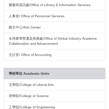
圖書與資訊處/Office of Library & Information Services
人事室/ Office of Personnel Services
藝文中心/Arts Center
全球產學營運及推廣處/Office of Global Industry-Academe
Collaboration and Advancement
主計室/ Office of Accounting
學術單位 Academic Units
文學院/College of Liberal Arts
理學院/College of Science
工學院/College of Engineering