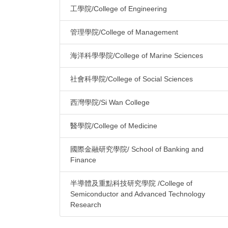
工學院/College of Engineering
管理學院/College of Management
海洋科學學院/College of Marine Sciences
社會科學院/College of Social Sciences
西灣學院/Si Wan College
醫學院/College of Medicine
國際金融研究學院/ School of Banking and
Finance
半導體及重點科技研究學院 /College of
Semiconductor and Advanced Technology
Research