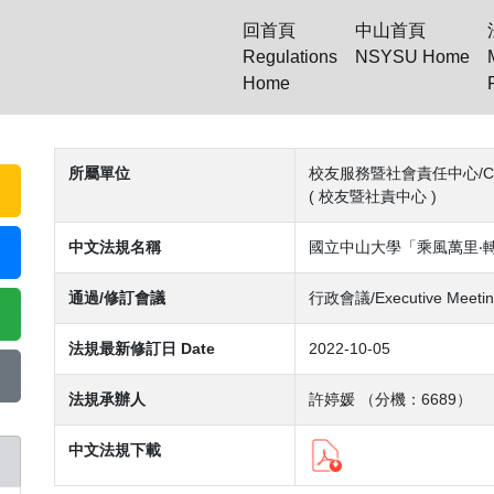
回首頁
中山首頁
Regulations
NSYSU Home
Home
(current)
所屬單位
校友服務暨社會責任中心/Center f
( 校友暨社責中心 )
中文法規名稱
國立中山大學「乘風萬里‧
通過/修訂會議
行政會議/Executive Meetin
法規最新修訂日 Date
2022-10-05
法規承辦人
許婷媛 （分機：6689）
中文法規下載