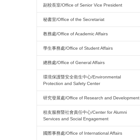
副校長室/Office of Senior Vice President
秘書室/Office of the Secretariat
教務處/Office of Academic Affairs
學生事務處/Office of Student Affairs
總務處/Office of General Affairs
環境保護暨安全衛生中心/Environmental
Protection and Safety Center
研究發展處/Office of Research and Development
校友服務暨社會責任中心/Center for Alumni
Services and Social Engagement
國際事務處/Office of International Affairs