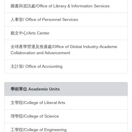
圖書與資訊處/Office of Library & Information Services
人事室/ Office of Personnel Services
藝文中心/Arts Center
全球產學營運及推廣處/Office of Global Industry-Academe
Collaboration and Advancement
主計室/ Office of Accounting
學術單位 Academic Units
文學院/College of Liberal Arts
理學院/College of Science
工學院/College of Engineering