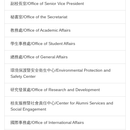
副校長室/Office of Senior Vice President
秘書室/Office of the Secretariat
教務處/Office of Academic Affairs
學生事務處/Office of Student Affairs
總務處/Office of General Affairs
環境保護暨安全衛生中心/Environmental Protection and
Safety Center
研究發展處/Office of Research and Development
校友服務暨社會責任中心/Center for Alumni Services and
Social Engagement
國際事務處/Office of International Affairs