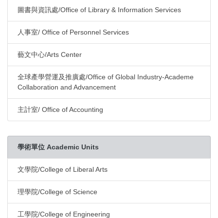
圖書與資訊處/Office of Library & Information Services
人事室/ Office of Personnel Services
藝文中心/Arts Center
全球產學營運及推廣處/Office of Global Industry-Academe
Collaboration and Advancement
主計室/ Office of Accounting
學術單位 Academic Units
文學院/College of Liberal Arts
理學院/College of Science
工學院/College of Engineering