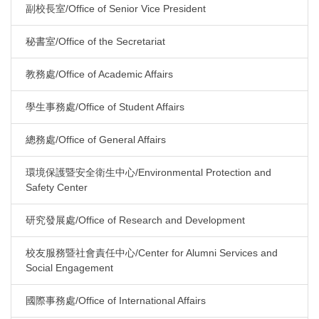
副校長室/Office of Senior Vice President
秘書室/Office of the Secretariat
教務處/Office of Academic Affairs
學生事務處/Office of Student Affairs
總務處/Office of General Affairs
環境保護暨安全衛生中心/Environmental Protection and
Safety Center
研究發展處/Office of Research and Development
校友服務暨社會責任中心/Center for Alumni Services and
Social Engagement
國際事務處/Office of International Affairs