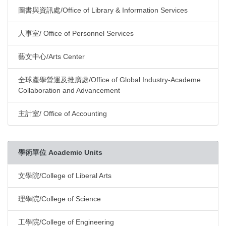
圖書與資訊處/Office of Library & Information Services
人事室/ Office of Personnel Services
藝文中心/Arts Center
全球產學營運及推廣處/Office of Global Industry-Academe
Collaboration and Advancement
主計室/ Office of Accounting
學術單位 Academic Units
文學院/College of Liberal Arts
理學院/College of Science
工學院/College of Engineering