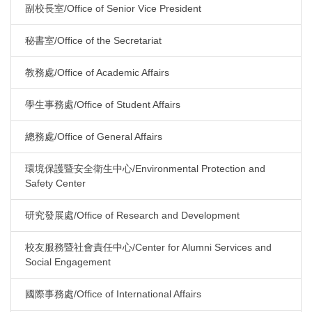
副校長室/Office of Senior Vice President
秘書室/Office of the Secretariat
教務處/Office of Academic Affairs
學生事務處/Office of Student Affairs
總務處/Office of General Affairs
環境保護暨安全衛生中心/Environmental Protection and
Safety Center
研究發展處/Office of Research and Development
校友服務暨社會責任中心/Center for Alumni Services and
Social Engagement
國際事務處/Office of International Affairs