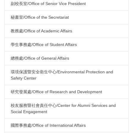
副校長室/Office of Senior Vice President
秘書室/Office of the Secretariat
教務處/Office of Academic Affairs
學生事務處/Office of Student Affairs
總務處/Office of General Affairs
環境保護暨安全衛生中心/Environmental Protection and
Safety Center
研究發展處/Office of Research and Development
校友服務暨社會責任中心/Center for Alumni Services and
Social Engagement
國際事務處/Office of International Affairs