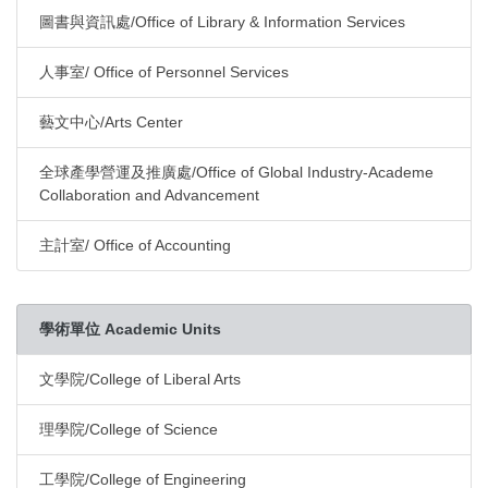
圖書與資訊處/Office of Library & Information Services
人事室/ Office of Personnel Services
藝文中心/Arts Center
全球產學營運及推廣處/Office of Global Industry-Academe
Collaboration and Advancement
主計室/ Office of Accounting
學術單位 Academic Units
文學院/College of Liberal Arts
理學院/College of Science
工學院/College of Engineering