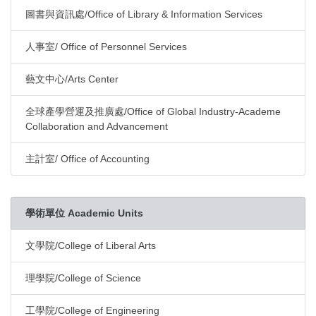
圖書與資訊處/Office of Library & Information Services
人事室/ Office of Personnel Services
藝文中心/Arts Center
全球產學營運及推廣處/Office of Global Industry-Academe
Collaboration and Advancement
主計室/ Office of Accounting
學術單位 Academic Units
文學院/College of Liberal Arts
理學院/College of Science
工學院/College of Engineering