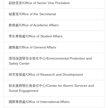
副校長室/Office of Senior Vice President
秘書室/Office of the Secretariat
教務處/Office of Academic Affairs
學生事務處/Office of Student Affairs
總務處/Office of General Affairs
環境保護暨安全衛生中心/Environmental Protection and
Safety Center
研究發展處/Office of Research and Development
校友服務暨社會責任中心/Center for Alumni Services and
Social Engagement
國際事務處/Office of International Affairs