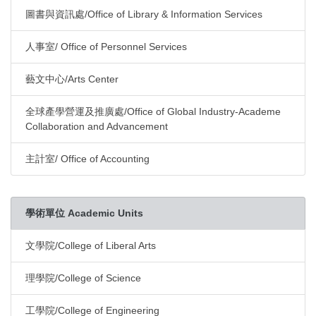
圖書與資訊處/Office of Library & Information Services
人事室/ Office of Personnel Services
藝文中心/Arts Center
全球產學營運及推廣處/Office of Global Industry-Academe
Collaboration and Advancement
主計室/ Office of Accounting
學術單位 Academic Units
文學院/College of Liberal Arts
理學院/College of Science
工學院/College of Engineering