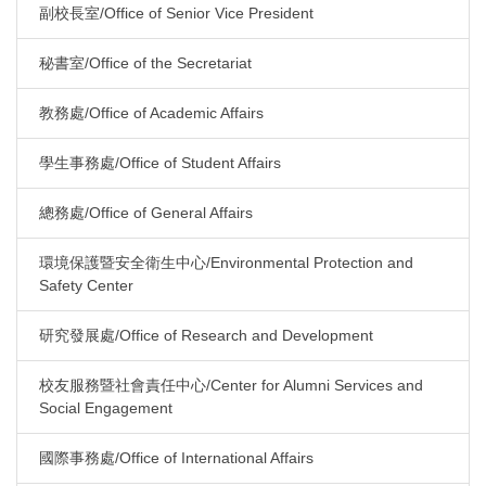
副校長室/Office of Senior Vice President
秘書室/Office of the Secretariat
教務處/Office of Academic Affairs
學生事務處/Office of Student Affairs
總務處/Office of General Affairs
環境保護暨安全衛生中心/Environmental Protection and
Safety Center
研究發展處/Office of Research and Development
校友服務暨社會責任中心/Center for Alumni Services and
Social Engagement
國際事務處/Office of International Affairs